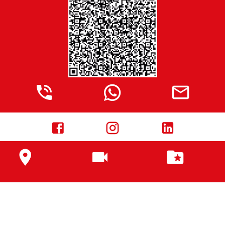








