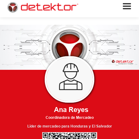
Ana Reyes
Coordinadora de Mercadeo
Líder de mercadeo para Honduras y El Salvador