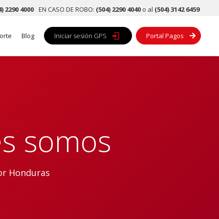
4) 2290 4000
EN CASO DE ROBO:
(504) 2290 4040
o al
(504) 3142 6459
orte
Blog
Iniciar sesión GPS

Portal Pagos

es somos
or Honduras