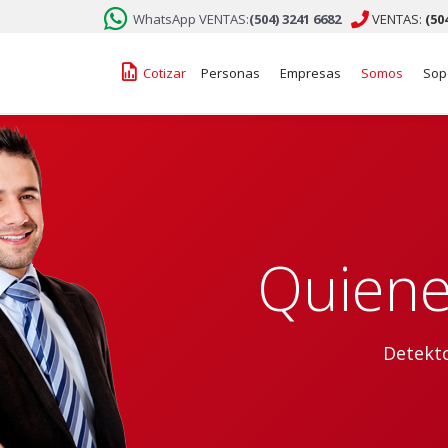

WhatsApp VENTAS:
(504) 3241 6682

VENTAS:
(50
󰁋
Cotizar
Personas
Empresas
Somos
Sop
Quien
Detekt