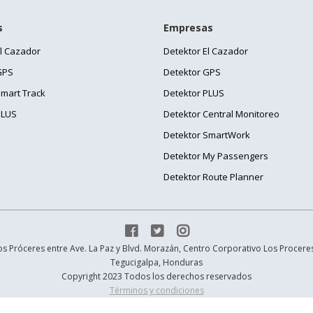
s
Empresas
El Cazador
Detektor El Cazador
GPS
Detektor GPS
Smart Track
Detektor PLUS
PLUS
Detektor Central Monitoreo
Detektor SmartWork
Detektor My Passengers
Detektor Route Planner



 Próceres entre Ave. La Paz y Blvd. Morazán, Centro Corporativo Los Proceres 
Tegucigalpa, Honduras
Copyright 2023 Todos los derechos reservados
Términos y condiciones