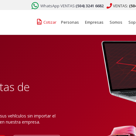

WhatsApp VENTAS:
(504) 3241 6682

VENTAS:
(50
󰁋
Cotizar
Personas
Empresas
Somos
Sop
otas de
us vehīculos sin importar el
 en nuestra empresa.