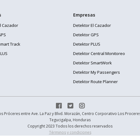
s
Empresas
El Cazador
Detektor El Cazador
GPS
Detektor GPS
Smart Track
Detektor PLUS
PLUS
Detektor Central Monitoreo
Detektor SmartWork
Detektor My Passengers
Detektor Route Planner



 Próceres entre Ave. La Paz y Blvd. Morazán, Centro Corporativo Los Proceres 
Tegucigalpa, Honduras
Copyright 2023 Todos los derechos reservados
Términos y condiciones