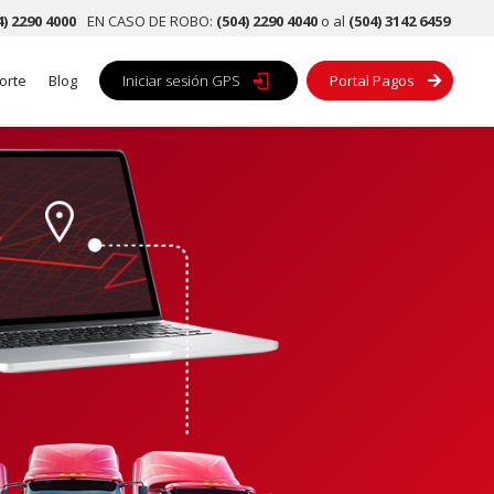
4) 2290 4000
EN CASO DE ROBO:
(504) 2290 4040
o al
(504) 3142 6459
orte
Blog
Iniciar sesión GPS

Portal Pagos
