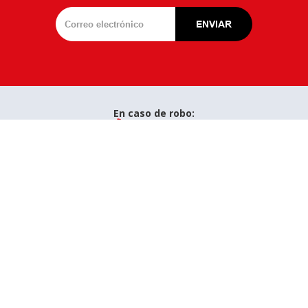
En caso de robo:

(504) 2290-4040
Personas
Detektor El Cazador
Detektor GPS
Detektor Smart Track
Detektor PLUS
Empresas
Detektor El Cazador
Detektor GPS